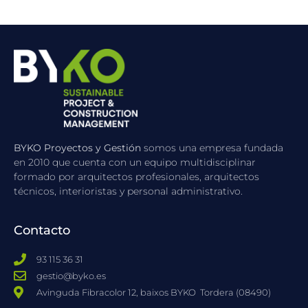
BYKO Proyectos y Gestión
somos una empresa fundada
en 2010 que cuenta con un equipo multidisciplinar
formado por arquitectos profesionales, arquitectos
técnicos, interioristas y personal administrativo.
Contacto
93 115 36 31
gestio@byko.es
Avinguda Fibracolor 12, baixos BYKO ​ Tordera (08490)