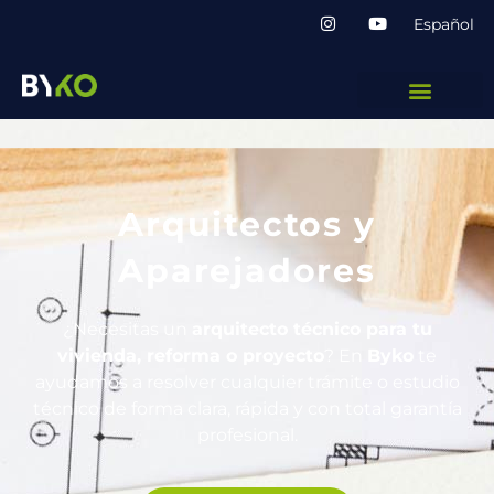
Español
Arquitectos y
Aparejadores
¿Necesitas un
arquitecto técnico para tu
vivienda, reforma o proyecto
? En
Byko
te
ayudamos a resolver cualquier trámite o estudio
técnico de forma clara, rápida y con total garantía
profesional.