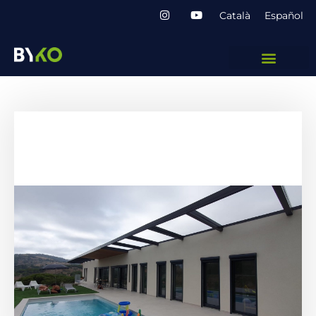
Català
Español
Casa Núria
Casa amb certificació Passivhaus