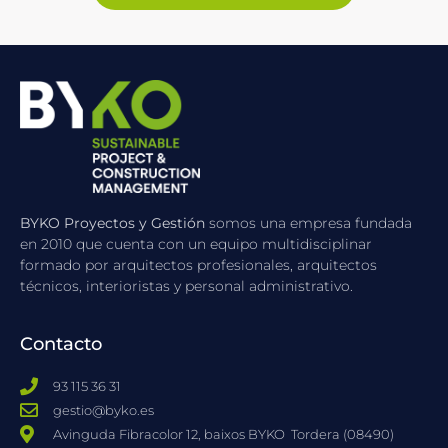
BYKO Proyectos y Gestión
somos una empresa fundada
en 2010 que cuenta con un equipo multidisciplinar
formado por arquitectos profesionales, arquitectos
técnicos, interioristas y personal administrativo.
Contacto
93 115 36 31
gestio@byko.es
Avinguda Fibracolor 12, baixos BYKO ​ Tordera (08490)