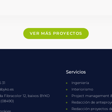
VER MÁS PROYECTOS
Servicios
6 31
Ingeniería
byko.es
Interiorismo
a Fibracolor 12, baixos BYKO ​
Project management 
 (08490)
Redacción de anteproye
Redacción proyectos de
cookies