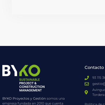
Contacto
93 115 3
gestio@
Avingud
Tordera
BYKO Proyectos y Gestión
somos una
empresa fundada en 2010 que cuenta
Política de 